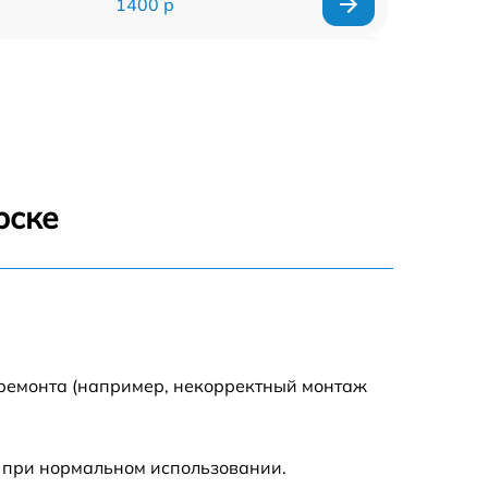
1400 р
700 р
500 р
400 р
рске
900 р
2800 р
900 р
 ремонта (например, некорректный монтаж
1950 р
 при нормальном использовании.