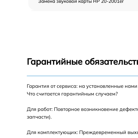
Замена звуковой карты HP 20-2001er
Замена USB порта HP 20-2001er
Замена HDD (замена жёсткого диска) HP 2
2001er
Замена Ethernet порта HP 20-2001er
Гарантийные обязательст
Замена лампы подсветки HP 20-2001er
Гарантия от сервиса: на установленные нами
Замена блока питания HP 20-2001er
Что считается гарантийным случаем?
Замена матрицы HP 20-2001er
Для работ: Повторное возникновение дефект
запчасти).
Профилактическая чистка HP 20-2001er
Для комплектующих: Преждевременный выход 