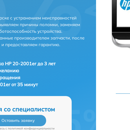
рске с устранением неисправностей
выявляем причины поломки, заменяем
ботоспособность устройства.
анные производителем запчасти, после
 и предоставляем гарантию.
а HP 20-2001er до 3 лет
 желанию
бращения
01er от 35 минут
я со специалистом
Оставить заявку
есь c
политикой конфиденциальности